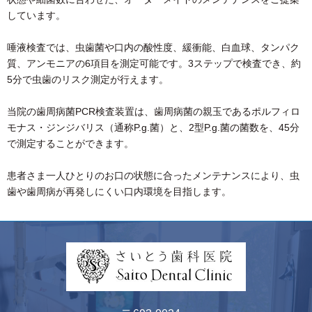
しています。
唾液検査では、虫歯菌や口内の酸性度、緩衝能、白血球、タンパク
質、アンモニアの6項目を測定可能です。3ステップで検査でき、約
5分で虫歯のリスク測定が行えます。
当院の歯周病菌PCR検査装置は、歯周病菌の親玉であるポルフィロ
モナス・ジンジバリス（通称P.g.菌）と、2型P.g.菌の菌数を、45分
で測定することができます。
患者さま一人ひとりのお口の状態に合ったメンテナンスにより、虫
歯や歯周病が再発しにくい口内環境を目指します。