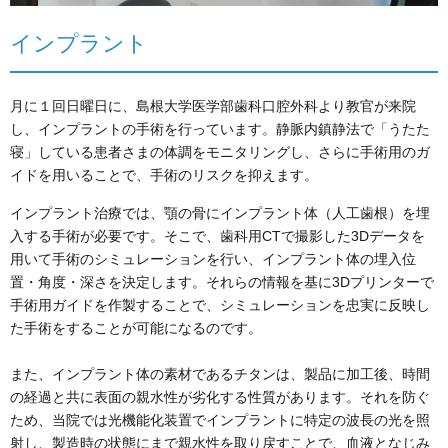
インプラント
月に１回日曜日に、島根大学医学部歯科口腔外科より教官が来院
し、インプラントの手術を行っています。静脈内鎮静法で「うたた
寝」している患者さまの体調をモニタリングし、さらに手術用のガ
イドを用いることで、手術のリスクを抑えます。
インプラント治療では、顎の骨にインプラント体（人工歯根）を埋
入する手術が必要です。そこで、歯科用CTで撮影した3Dデータを
用いて手術のシミュレーションを行い、インプラント体の埋入位
置・角度・深さを決定します。それらの情報を基に3Dプリンターで
手術用ガイドを作製することで、シミュレーションを忠実に反映し
た手術をすることが可能になるのです。
また、インプラント体の素材であるチタンは、製品に加工後、時間
の経過と共に表面の親水性が劣化する性質があります。それを防ぐ
ため、当院では光機能化装置でインプラントに特定の波長の光を照
射し、製造時の状態にまで親水性を取り戻すことで、血液となじみ